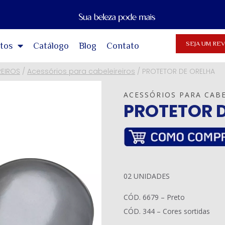
SEJA UM R
tos
Catálogo
Blog
Contato
REIROS
/
Acessórios para cabeleireiros
/
PROTETOR DE ORELHA
ACESSÓRIOS PARA CABE
PROTETOR 
02 UNIDADES
CÓD. 6679 – Preto
CÓD. 344 – Cores sortidas