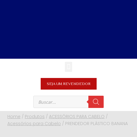
SEJA UM REVENDEDOR
Home
/
Produtos
/
ACESSÓRIOS PARA CABELO
/
Acessórios para Cabelo
/
PRENDEDOR PLÁSTICO BANANA