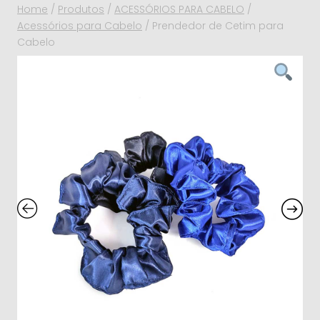
Home
/
Produtos
/
ACESSÓRIOS PARA CABELO
/
Acessórios para Cabelo
/
Prendedor de Cetim para
Cabelo