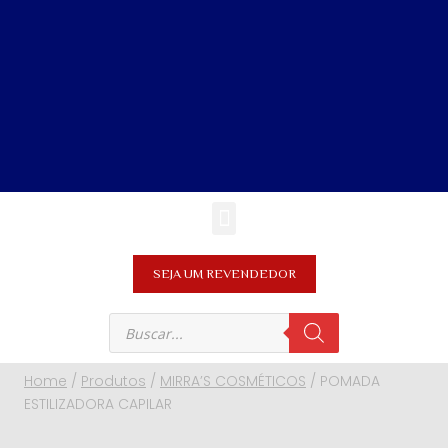
SEJA UM REVENDEDOR
Home
/
Produtos
/
MIRRA’S COSMÉTICOS
/
POMADA
ESTILIZADORA CAPILAR