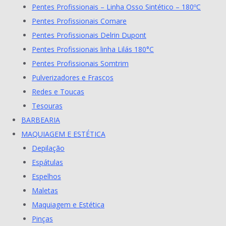
Pentes Profissionais – Linha Osso Sintético – 180ºC
Pentes Profissionais Comare
Pentes Profissionais Delrin Dupont
Pentes Profissionais linha Lilás 180°C
Pentes Profissionais Somtrim
Pulverizadores e Frascos
Redes e Toucas
Tesouras
BARBEARIA
MAQUIAGEM E ESTÉTICA
Depilação
Espátulas
Espelhos
Maletas
Maquiagem e Estética
Pinças