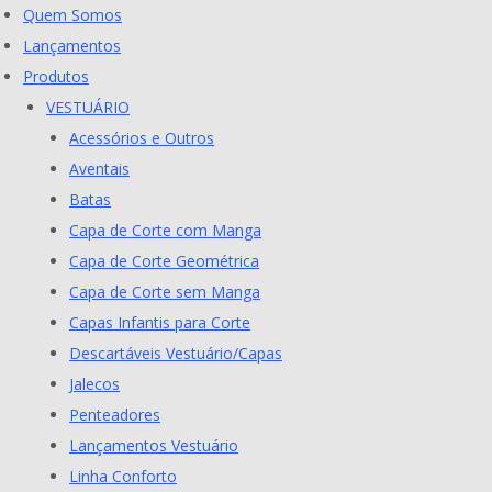
Skip
Quem Somos
to
Lançamentos
content
Produtos
VESTUÁRIO
Acessórios e Outros
Aventais
Batas
Capa de Corte com Manga
Capa de Corte Geométrica
Capa de Corte sem Manga
Capas Infantis para Corte
Descartáveis Vestuário/Capas
Jalecos
Penteadores
Lançamentos Vestuário
Linha Conforto