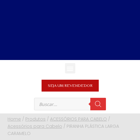
SEJA UM REVENDEDOR
Home
/
Produtos
/
ACESSÓRIOS PARA CABELO
/
Acessórios para Cabelo
/
PIRANHA PLÁSTICA LARGA
CARAMELO