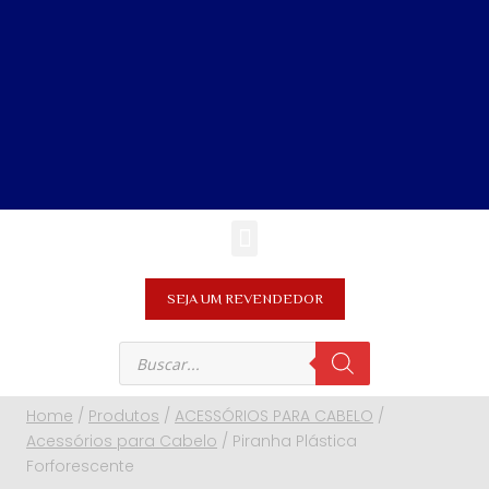
SEJA UM REVENDEDOR
Home
/
Produtos
/
ACESSÓRIOS PARA CABELO
/
Acessórios para Cabelo
/
Piranha Plástica
Forforescente