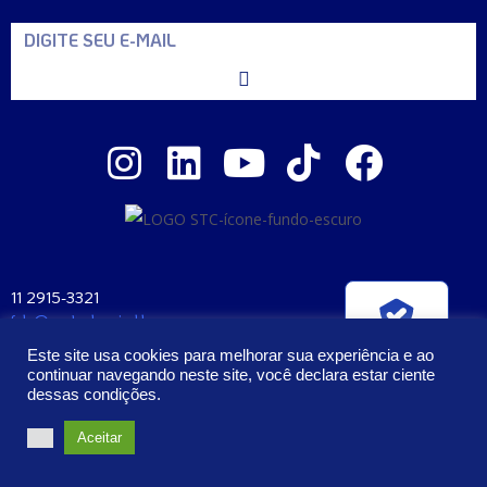
11 2915-3321
fale@santaclara.ind.br
Verificada por
Av. Carioca, 274 – São Paulo – SP
Este site usa cookies para melhorar sua experiência e ao
CEP: 04225-000
continuar navegando neste site, você declara estar ciente
dessas condições.
2023 – Todos os Direitos Reservados | Santa Clara Manufatura e
Aceitar
Cosméticos Ltda. CNPJ: 57.407.397/0001-58