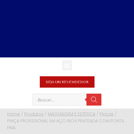
SEJA UM REVENDEDOR
Home
/
Produtos
/
MAQUIAGEM E ESTÉTICA
/
Pinças
/
PINÇA PROFISSIONAL EM AÇO INOX PRATEADA COM PONTA
FINA