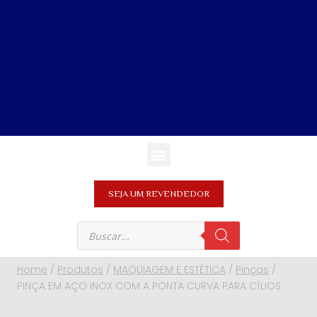
SEJA UM REVENDEDOR
Home
/
Produtos
/
MAQUIAGEM E ESTÉTICA
/
Pinças
/
PINÇA EM AÇO INOX COM A PONTA CURVA PARA CÍLIOS