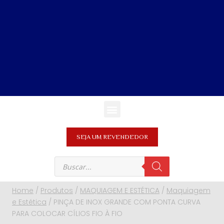
SEJA UM REVENDEDOR
Home
/
Produtos
/
MAQUIAGEM E ESTÉTICA
/
Maquiagem
e Estética
/
PINÇA DE INOX GRANDE COM PONTA CURVA
PARA COLOCAR CÍLIOS FIO À FIO