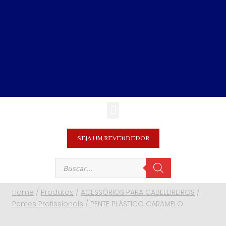
SEJA UM REVENDEDOR
Home
/
Produtos
/
ACESSÓRIOS PARA CABELEIREIROS
/
Pentes Profissionais
/
PENTE PLÁSTICO CARAMELO