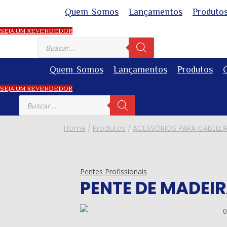
Skip
Quem Somos
Lançamentos
Produto
to
SEJA UM REVENDEDOR
content
Pesquisar
produtos
Quem Somos
Lançamentos
Produtos
SEJA UM REVENDEDOR
Pesquisar
produtos
Home
/
Produtos
/
ACESSÓRIOS PARA CABELEI
Pentes Profissionais
PENTE DE MADEIR