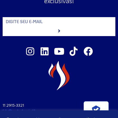
exclusivas!
11 2915-3321
fale@santaclara.ind.br
Verificada por
Av. Carioca, 274 – São Paulo – SP