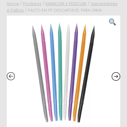
Home
/
Produtos
/
MANICURE E PEDICURE
/
Separadores
e Palitos
/
PALITO EM PP DESCARTÁVEL PARA UNHA