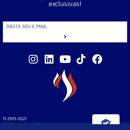
exclusivas!
11 2915-3321
fale@santaclara.ind.br