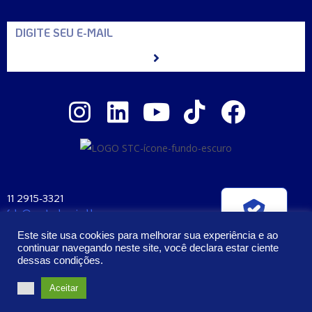
11 2915-3321
fale@santaclara.ind.br
Verificada por
Av. Carioca, 274 – São Paulo – SP
Este site usa cookies para melhorar sua experiência e ao
CEP: 04225-000
continuar navegando neste site, você declara estar ciente
dessas condições.
2023 – Todos os Direitos Reservados | Santa Clara Manufatura e
Aceitar
Cosméticos Ltda. CNPJ: 57.407.397/0001-58