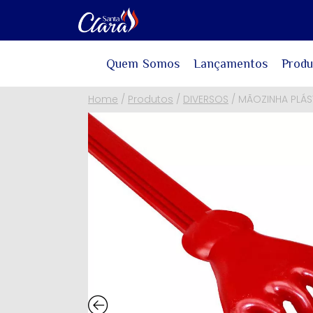
Quem Somos
Lançamentos
Produ
Home
/
Produtos
/
DIVERSOS
/
MÃOZINHA PLÁ