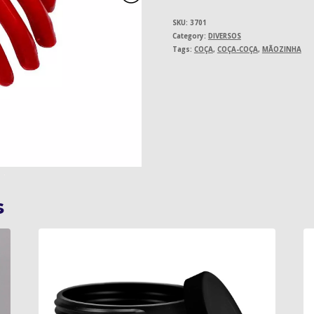
SKU:
3701
Category:
DIVERSOS
Tags:
COÇA
,
COÇA-COÇA
,
MÃOZINHA
s