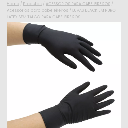
Home
/
Produtos
/
ACESSÓRIOS PARA CABELEIREIROS
/
Acessórios para cabeleireiros
/
LUVAS BLACK EM PURO
LÁTEX SEM TALCO PARA CABELEIREIROS