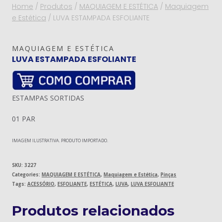
Home
/
Produtos
/
MAQUIAGEM E ESTÉTICA
/
Maquiagem
e Estética
/
LUVA ESTAMPADA ESFOLIANTE
MAQUIAGEM E ESTÉTICA
LUVA ESTAMPADA ESFOLIANTE
ESTAMPAS SORTIDAS
01 PAR
IMAGEM ILUSTRATIVA. PRODUTO IMPORTADO.
SKU:
3227
Categories:
MAQUIAGEM E ESTÉTICA
,
Maquiagem e Estética
,
Pinças
Tags:
ACESSÓRIO
,
ESFOLIANTE
,
ESTÉTICA
,
LUVA
,
LUVA ESFOLIANTE
Produtos relacionados