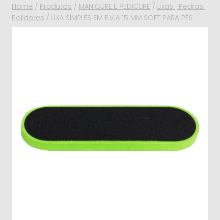
Home
/
Produtos
/
MANICURE E PEDICURE
/
Lixas | Pedras |
Polidores
/
LIXA SIMPLES EM E.V.A 15 MM SOFT PARA PÉS