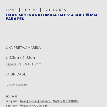
LIXAS | PEDRAS | POLIDORES
LIXA SIMPLES ANATÔMICA EM E.V.A SOFT 15 MM
PARA PÉS
LIXA PRETA/AMARELA
L: 6,5cm x C: 22cm
Espessura E.V.A: 15mm
01 UNIDADE
IMAGEM ILUSTRATIVA
SKU:
1075
Categories:
Lixas | Pedras | Polidores
,
MANICURE E PEDICURE
Tags:
ANATÔMICA
,
E.V.A
,
LIXA
,
PÉS