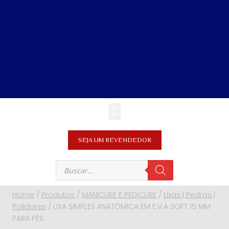
SEJA UM REVENDEDOR
Home
/
Produtos
/
MANICURE E PEDICURE
/
Lixas | Pedras |
Polidores
/
LIXA SIMPLES ANATÔMICA EM E.V.A SOFT 15 MM
PARA PÉS