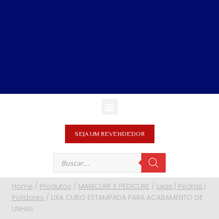
SEJA UM REVENDEDOR
Home
/
Produtos
/
MANICURE E PEDICURE
/
Lixas | Pedras |
Polidores
/
LIXA CUBO ESTAMPADA PARA ACABAMENTO DE
UNHAS