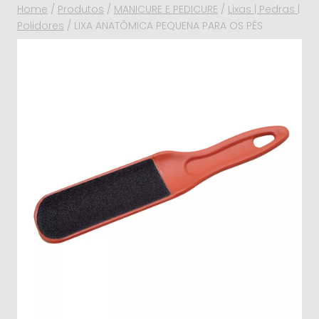
Home
/
Produtos
/
MANICURE E PEDICURE
/
Lixas | Pedras |
Polidores
/
LIXA ANATÔMICA PEQUENA PARA OS PÉS