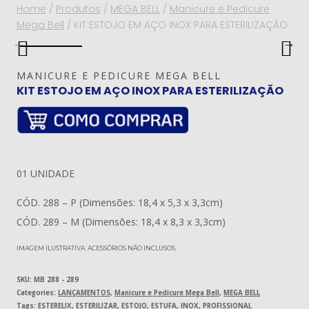
Home
/
Produtos
/
MEGA BELL
/
Manicure e Pedicure
Mega Bell
/
KIT ESTOJO EM AÇO INOX PARA ESTERILIZAÇÃO
MANICURE E PEDICURE MEGA BELL
KIT ESTOJO EM AÇO INOX PARA ESTERILIZAÇÃO
01 UNIDADE
CÓD. 288 – P (Dimensões: 18,4 x 5,3 x 3,3cm)
CÓD. 289 – M (Dimensões: 18,4 x 8,3 x 3,3cm)
IMAGEM ILUSTRATIVA. ACESSÓRIOS NÃO INCLUSOS.
SKU:
MB 288 - 289
Categories:
LANÇAMENTOS
,
Manicure e Pedicure Mega Bell
,
MEGA BELL
Tags:
ESTERELIX
,
ESTERILIZAR
,
ESTOJO
,
ESTUFA
,
INOX
,
PROFISSIONAL