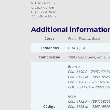
M: L 48x A 92cm
G: L 52x A 94cm
GG: L 56x A 96cm
XG: L 61x A 97cm
Additional informatio
Cores
Preta, Branca, Rosa
Tamanhos
P, M, G, GG
Composição
100% Gabardine, linha, vi
Branco
Cód. 6190 P – 789716926
Cód. 6193 M – 78971692
Cód. 6196 G – 789716926
CÓD. 6211 GG – 7897169
Rosa
Cód. 6192 P – 789716926
Código
Cód. 6195 M – 78971692