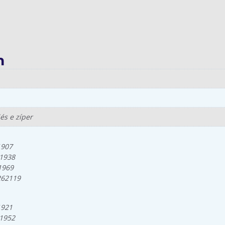
n
és e zíper
1907
61938
1969
262119
1921
61952