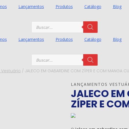
mos
Lançamentos
Produtos
Catálogo
Blog
Pesquisar
produtos
mos
Lançamentos
Produtos
Catálogo
Blog
Pesquisar
produtos
Vestuário
/
JALECO EM GABARDINE COM ZÍPER E COM MANGA C
LANÇAMENTOS VESTUÁ
JALECO EM
ZÍPER E C