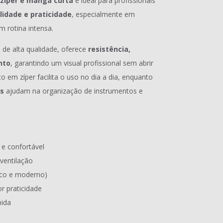
zíper e manga curta
é ideal para profissionais
lidade e praticidade
, especialmente em
 rotina intensa.
 de alta qualidade, oferece
resistência,
nto
, garantindo um visual profissional sem abrir
em zíper facilita o uso no dia a dia, enquanto
is
ajudam na organização de instrumentos e
 e confortável
ventilação
ico e moderno)
r praticidade
pida