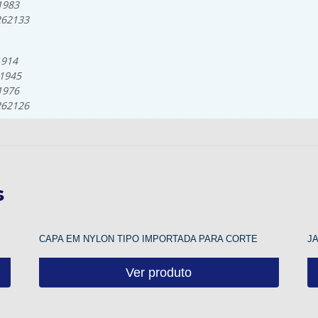
1983
262133
1914
61945
1976
262126
s
CAPA EM NYLON TIPO IMPORTADA PARA CORTE
J
Ver produto