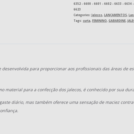
6352 - 6600 - 6601 - 6602 - 6633 - 6634 -
6623
Categories:
Jalecos
,
LANÇAMENTOS
,
Lan
Tags:
curta
,
FEMININO
,
GABARDINE
,
JAL
e desenvolvida para proporcionar aos profissionais das áreas de 
mo material para a confecção dos jalecos, é conhecido por sua dura
gaste diário, mas também oferece uma sensação de maciez contra a
onfiança.