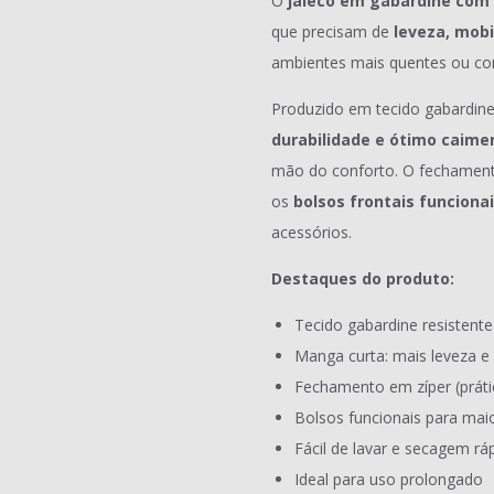
O
jaleco em gabardine com 
que precisam de
leveza, mobi
ambientes mais quentes ou com
Produzido em tecido gabardine
durabilidade e ótimo caime
mão do conforto. O fechamento 
os
bolsos frontais funciona
acessórios.
Destaques do produto:
Tecido gabardine resistente
Manga curta: mais leveza e 
Fechamento em zíper (prát
Bolsos funcionais para maio
Fácil de lavar e secagem rá
Ideal para uso prolongado