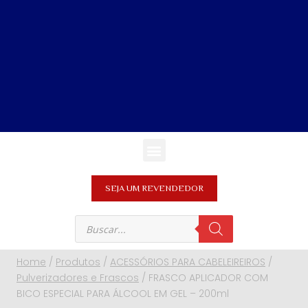
SEJA UM REVENDEDOR
Home
/
Produtos
/
ACESSÓRIOS PARA CABELEIREIROS
/
Pulverizadores e Frascos
/
FRASCO APLICADOR COM
BICO ESPECIAL PARA ÁLCOOL EM GEL – 200ml