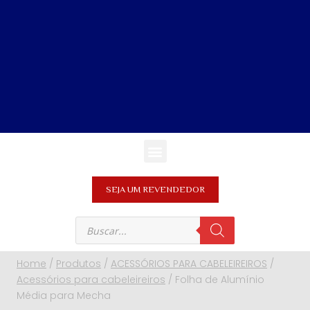
SEJA UM REVENDEDOR
Home
/
Produtos
/
ACESSÓRIOS PARA CABELEIREIROS
/
Acessórios para cabeleireiros
/
Folha de Alumínio
Média para Mecha