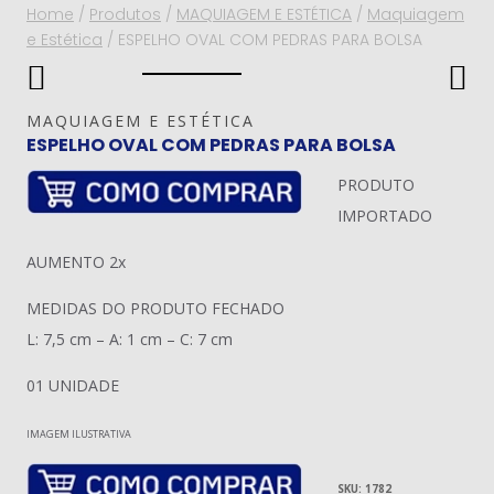
Home
/
Produtos
/
MAQUIAGEM E ESTÉTICA
/
Maquiagem
e Estética
/
ESPELHO OVAL COM PEDRAS PARA BOLSA
MAQUIAGEM E ESTÉTICA
ESPELHO OVAL COM PEDRAS PARA BOLSA
PRODUTO
IMPORTADO
AUMENTO 2x
MEDIDAS DO PRODUTO FECHADO
L: 7,5 cm – A: 1 cm – C: 7 cm
01 UNIDADE
IMAGEM ILUSTRATIVA
SKU:
1782