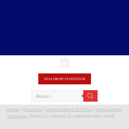
SEJA UM REVENDEDOR
Home
/
Produtos
/
MAQUIAGEM E ESTÉTICA
/
Maquiagem
e Estética
/
ESPÁTULA GRANDE DE MADEIRA PARA CREME