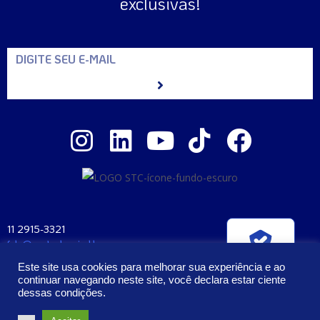
exclusivas!
11 2915-3321
fale@santaclara.ind.br
Verificada por
Av. Carioca, 274 – São Paulo – SP
Este site usa cookies para melhorar sua experiência e ao
CEP: 04225-000
continuar navegando neste site, você declara estar ciente
dessas condições.
2023 – Todos os Direitos Reservados | Santa Clara Manufatura e