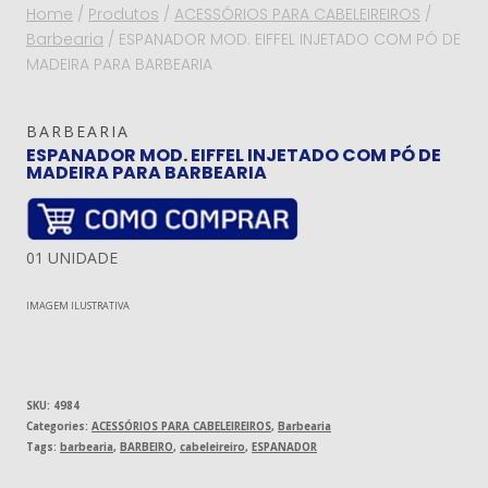
Home
/
Produtos
/
ACESSÓRIOS PARA CABELEIREIROS
/
Barbearia
/
ESPANADOR MOD. EIFFEL INJETADO COM PÓ DE
MADEIRA PARA BARBEARIA
BARBEARIA
ESPANADOR MOD. EIFFEL INJETADO COM PÓ DE
MADEIRA PARA BARBEARIA
01 UNIDADE
IMAGEM ILUSTRATIVA
SKU:
4984
Categories:
ACESSÓRIOS PARA CABELEIREIROS
,
Barbearia
Tags:
barbearia
,
BARBEIRO
,
cabeleireiro
,
ESPANADOR