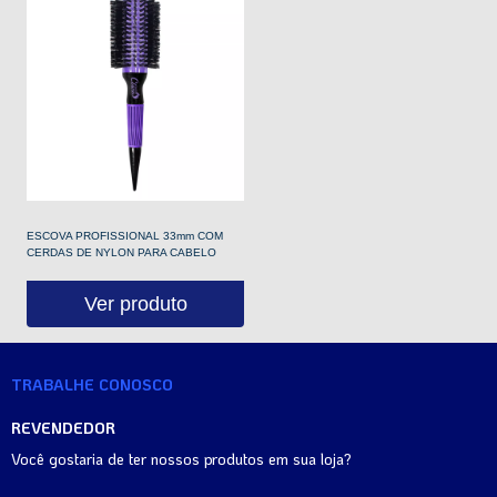
ESCOVA PROFISSIONAL 33mm COM
CERDAS DE NYLON PARA CABELO
Ver produto
TRABALHE CONOSCO
REVENDEDOR
Você gostaria de ter nossos produtos em sua loja?