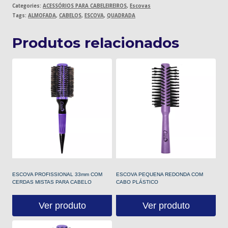
Categories:
ACESSÓRIOS PARA CABELEIREIROS
,
Escovas
Tags:
ALMOFADA
,
CABELOS
,
ESCOVA
,
QUADRADA
Produtos relacionados
ESCOVA PROFISSIONAL 33mm COM
ESCOVA PEQUENA REDONDA COM
CERDAS MISTAS PARA CABELO
CABO PLÁSTICO
Ver produto
Ver produto