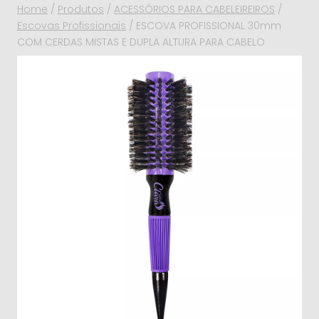
Home
/
Produtos
/
ACESSÓRIOS PARA CABELEIREIROS
/
Escovas Profissionais
/
ESCOVA PROFISSIONAL 30mm
COM CERDAS MISTAS E DUPLA ALTURA PARA CABELO