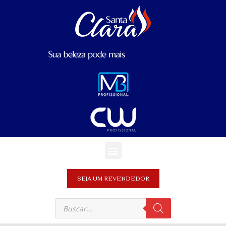
SEJA UM REVENDEDOR