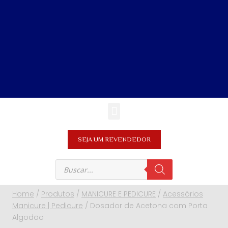
SEJA UM REVENDEDOR
Home
/
Produtos
/
MANICURE E PEDICURE
/
Acessórios
Manicure | Pedicure
/
Dosador de Acetona com Porta
Algodão