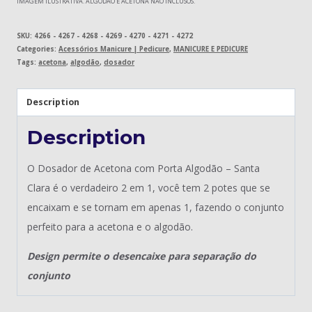
IMAGEM ILUSTRATIVA. ALGODÃO E ACETONA NÃO INCLUSOS.
SKU:
4266 - 4267 - 4268 - 4269 - 4270 - 4271 - 4272
Categories:
Acessórios Manicure | Pedicure
,
MANICURE E PEDICURE
Tags:
acetona
,
algodão
,
dosador
Description
Description
O Dosador de Acetona com Porta Algodão – Santa
Clara é o verdadeiro 2 em 1, você tem 2 potes que se
encaixam e se tornam em apenas 1, fazendo o conjunto
perfeito para a acetona e o algodão.
Design permite o desencaixe para separação do
conjunto