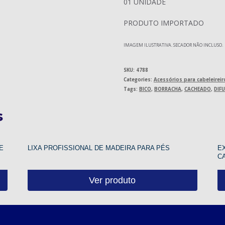
01 UNIDADE
PRODUTO IMPORTADO
IMAGEM ILUSTRATIVA. SECADOR NÃO INCLUSO.
SKU:
4788
Categories:
Acessórios para cabeleireir
Tags:
BICO
,
BORRACHA
,
CACHEADO
,
DIF
s
E
LIXA PROFISSIONAL DE MADEIRA PARA PÉS
E
C
Ver produto