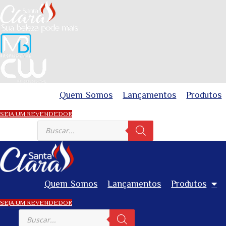
Skip
to
content
Quem Somos
Lançamentos
Produtos
SEJA UM REVENDEDOR
Pesquisar
produtos
Quem Somos
Lançamentos
Produtos
SEJA UM REVENDEDOR
Pesquisar
produtos