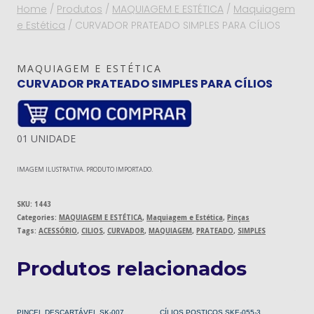
Home
/
Produtos
/
MAQUIAGEM E ESTÉTICA
/
Maquiagem
e Estética
/
CURVADOR PRATEADO SIMPLES PARA CÍLIOS
MAQUIAGEM E ESTÉTICA
CURVADOR PRATEADO SIMPLES PARA CÍLIOS
01 UNIDADE
IMAGEM ILUSTRATIVA. PRODUTO IMPORTADO.
SKU:
1443
Categories:
MAQUIAGEM E ESTÉTICA
,
Maquiagem e Estética
,
Pinças
Tags:
ACESSÓRIO
,
CILIOS
,
CURVADOR
,
MAQUIAGEM
,
PRATEADO
,
SIMPLES
Produtos relacionados
PINCEL DESCARTÁVEL SK-007
CÍLIOS POSTIÇOS SKE-055-3