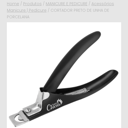
Home
/
Produtos
/
MANICURE E PEDICURE
/
Acessórios
Manicure | Pedicure
/
CORTADOR PRETO DE UNHA DE
PORCELANA