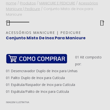
Home
/
Produtos
/
MANICURE E PEDICURE
/
Acessórios
Manicure | Pedicure
/
Conjunto Misto de Inox para
Manicure
ACESSÓRIOS MANICURE | PEDICURE
Conjunto Misto De Inox Para Manicure
01 Kit composto
por:
01 Desencravador Duplo de Inox para Unhas
01 Palito Duplo de Inox para Cutícula
01 Espátula/Raspador de Inox para Cutícula
01 Espátula/Palito de Inox para Cutícula
IMAGEM ILUSTRATIVA