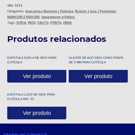
SKU:
5534
Categories:
Acessórios Manicure | Pedicure
,
Bisturis | Inox | Podologia
,
MANICURE E PEDICURE
,
Separadores e Palitos
Tags:
DUPLA
,
INOX
,
PALITO
,
PONTA
,
UNHA
Produtos relacionados
ESPÁTULA DUPLA DE INOX PARA
ALICATE DE AÇO INOX COM A PONTA
CUTÍCULA
DE 5 MM PARA CUTÍCULA
Ver produto
Ver produto
ESPÁTULA LUXO DE INOX PARA
CUTÍCULA REF. 02
Ver produto
TRABALHE CONOSCO