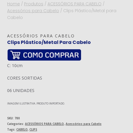
Home
/
Produtos
/
ACESSÓRIOS PARA CABELO
/
Acessórios para Cabelo
/
Clips Plástico/Metal para
Cabelo
ACESSÓRIOS PARA CABELO
Clips Plástico/Metal Para Cabelo
C: 10cm
CORES SORTIDAS
06 UNIDADES
IMAGEM ILUSTRATIVA. PRODUTO IMPORTADO.
SKU:
780
Categories:
ACESSÓRIOS PARA CABELO
,
Acessórios para Cabelo
Tags:
CABELO
,
CLIPS