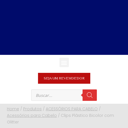
SEJA UM REVENDEDOR
Home
/
Produtos
/
ACESSÓRIOS PARA CABELO
/
Acessórios para Cabelo
/
Clips Plástico Bicolor com
Glitter