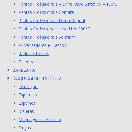
Pentes Profissionais – Linha Osso Sintético – 180ºC
Pentes Profissionais Comare
Pentes Profissionais Delrin Dupont
Pentes Profissionais linha Lilás 180°C
Pentes Profissionais Somtrim
Pulverizadores e Frascos
Redes e Toucas
Tesouras
BARBEARIA
MAQUIAGEM E ESTÉTICA
Depilação
Espátulas
Espelhos
Maletas
Maquiagem e Estética
Pinças