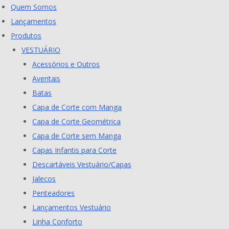
Skip
Quem Somos
to
Lançamentos
content
Produtos
VESTUÁRIO
Acessórios e Outros
Aventais
Batas
Capa de Corte com Manga
Capa de Corte Geométrica
Capa de Corte sem Manga
Capas Infantis para Corte
Descartáveis Vestuário/Capas
Jalecos
Penteadores
Lançamentos Vestuário
Linha Conforto