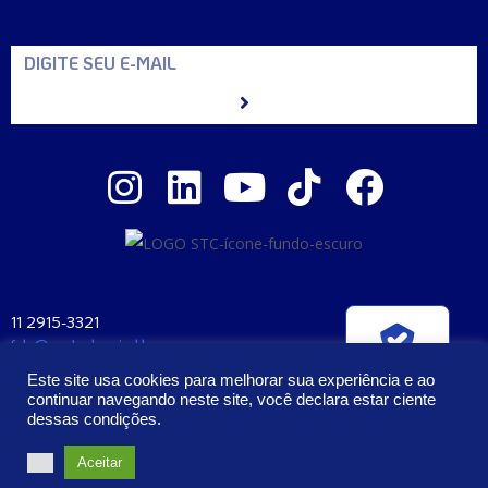
11 2915-3321
fale@santaclara.ind.br
Verificada por
Av. Carioca, 274 – São Paulo – SP
Este site usa cookies para melhorar sua experiência e ao
CEP: 04225-000
continuar navegando neste site, você declara estar ciente
dessas condições.
2023 – Todos os Direitos Reservados | Santa Clara Manufatura e
Aceitar
Cosméticos Ltda. CNPJ: 57.407.397/0001-58