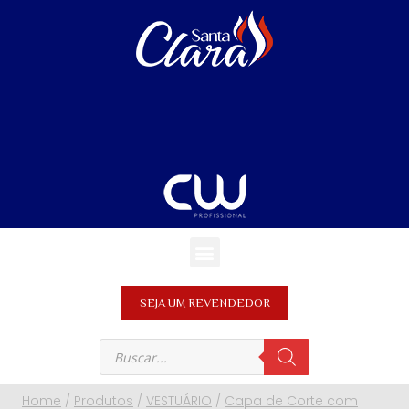
SEJA UM REVENDEDOR
Home
/
Produtos
/
VESTUÁRIO
/
Capa de Corte com