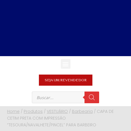
SEJA UM REVENDEDOR
Home
/
Produtos
/
VESTUÁRIO
/
Barbearia
/
CAPA DE
CETIM PRETA COM IMPRESSÃO
“TESOURA/NAVALHETE/PINCEL” PARA BARBEIRO