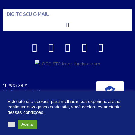
11 2915-3321
fale@santaclara.ind.br
Verificada por
Av. Carioca, 274 – São Paulo – SP
Este site usa cookies para melhorar sua experiência e ao
CEP: 04225-000
continuar navegando neste site, você declara estar ciente
dessas condições.
2023 – Todos os Direitos Reservados | Santa Clara Manufatura e
Aceitar
Cosméticos Ltda. CNPJ: 57.407.397/0001-58