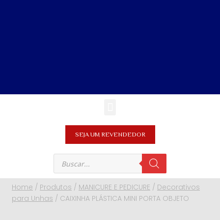
SEJA UM REVENDEDOR
Home
/
Produtos
/
MANICURE E PEDICURE
/
Decorativos
para Unhas
/
CAIXINHA PLÁSTICA MINI PORTA OBJETO