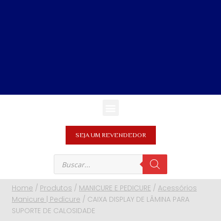
SEJA UM REVENDEDOR
Home
/
Produtos
/
MANICURE E PEDICURE
/
Acessórios
Manicure | Pedicure
/
CAIXA DISPLAY DE LÂMINA PARA
SUPORTE DE CALOSIDADE