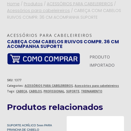
Home
/
Produtos
/
ACESSÓRIOS PARA CABELEIREIROS
/
Acessórios para cabeleireiros
/
CABEÇA COM CABELOS
RUIVOS COMPR. 36 CM ACOMPANHA SUPORTE
ACESSÓRIOS PARA CABELEIREIROS
CABEÇA COM CABELOS RUIVOS COMPR. 36 CM
ACOMPANHA SUPORTE
PRODUTO
IMPORTADO
SKU:
1377
Categories:
ACESSÓRIOS PARA CABELEIREIROS
,
Acessórios para cabeleireiros
Tags:
CABEÇA
,
CABELOS
,
PROFISSIONAL
,
SUPORTE
,
TREINAMENTO
Produtos relacionados
SUPORTE ACRÍLICO 5mm PARA
PRANCHA DE CABELO