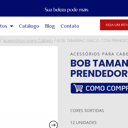
SEJA UM R
tos
Catálogo
Blog
Contato
/
Acessórios para Cabelo
/
BOB TAMANHO ÚNICO COM PRENDED
ACESSÓRIOS PARA CAB
BOB TAMAN
PRENDEDOR
CORES SORTIDAS
12 UNIDADES