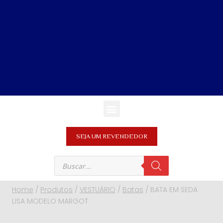
SEJA UM REVENDEDOR
Home
/
Produtos
/
VESTUÁRIO
/
Batas
/
BATA EM SEDA
LISA MODELO MARGOT