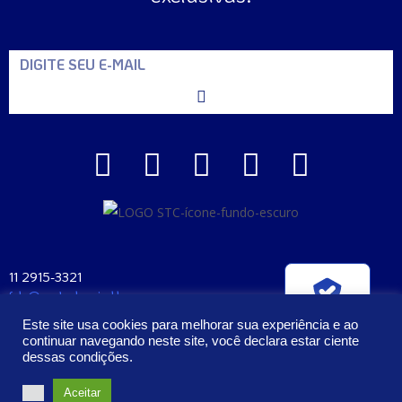
11 2915-3321
fale@santaclara.ind.br
Verificada por
Av. Carioca, 274 – São Paulo – SP
Este site usa cookies para melhorar sua experiência e ao
CEP: 04225-000
continuar navegando neste site, você declara estar ciente
dessas condições.
2023 – Todos os Direitos Reservados | Santa Clara Manufatura e
Aceitar