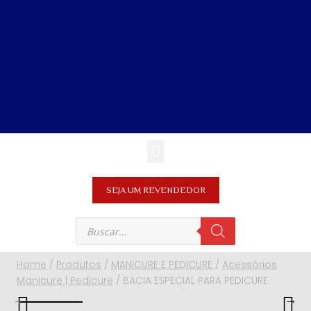
SEJA UM REVENDEDOR
Home
/
Produtos
/
MANICURE E PEDICURE
/
Acessórios
Manicure | Pedicure
/
BACIA ESPECIAL PARA PEDICURE