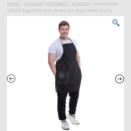
Home
/
Produtos
/
VESTUÁRIO
/
Aventais
/
Avental em
Oxford Regulável com Bolso em Napa Mod. Roma