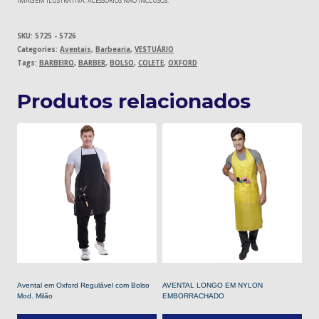
IMAGEM ILUSTRATIVA. ACESSÓRIOS NÃO INCLUSOS.
SKU:
5725 - 5726
Categories:
Aventais
,
Barbearia
,
VESTUÁRIO
Tags:
BARBEIRO
,
BARBER
,
BOLSO
,
COLETE
,
OXFORD
Produtos relacionados
Avental em Oxford Regulável com Bolso
AVENTAL LONGO EM NYLON
Mod. Milão
EMBORRACHADO